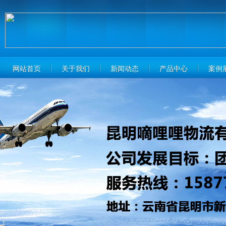
网站首页
关于我们
新闻动态
产品中心
案例