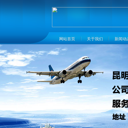
网站首页
关于我们
新闻动