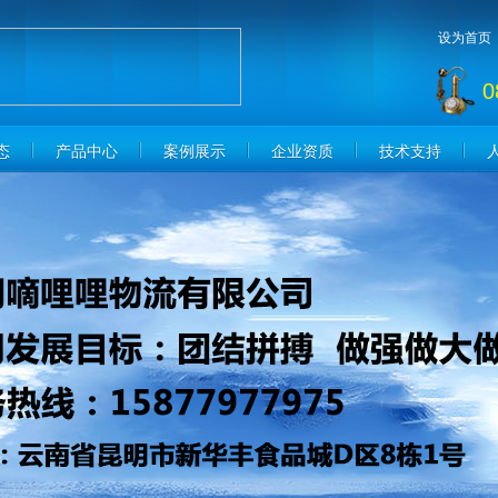
设为首页
0
态
产品中心
案例展示
企业资质
技术支持